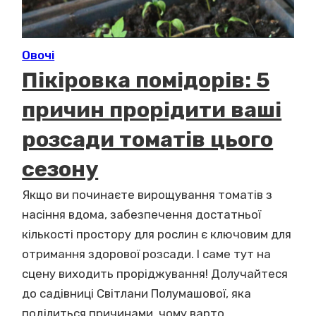
Овочі
Пікіровка помідорів: 5
причин прорідити ваші
розсади томатів цього
сезону
Якщо ви починаєте вирощування томатів з
насіння вдома, забезпечення достатньої
кількості простору для рослин є ключовим для
отримання здорової розсади. І саме тут на
сцену виходить проріджування! Долучайтеся
до садівниці Світлани Полумашової, яка
поділиться причинами, чому варто