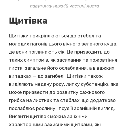
павутинку нижній частині листа
Щитівка
Щитівки прикріплюються до стебел та
молодих пагонів цього вічного зеленого куща,
де вони поглинають сік. Це призводить до
таких симптомів, як засихання та пожовтіння
листя, загальне його ослаблення, а в важких
випадках — до загибелі. Щитівки також
виділяють медяну росу, липку субстанцію, яка
може призвести до розвитку сажкового
грибка на листках та стеблах, що додатково
послаблює рослину і псує її зовнішній вигляд.
Виявити щитівок можна за їхніми
характерними захисними щитками, які