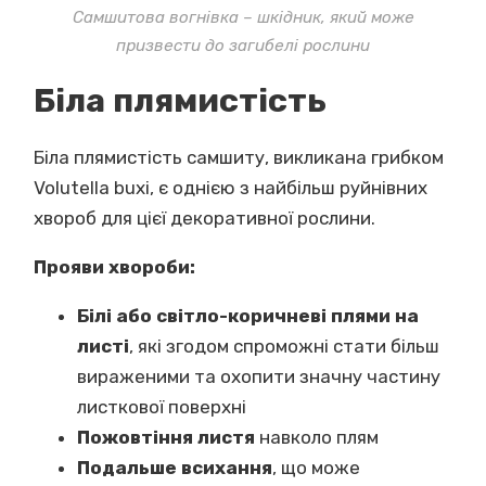
Самшитова вогнівка – шкідник, який може
призвести до загибелі рослини
Біла плямистість
Біла плямистість самшиту, викликана грибком
Volutella buxi, є однією з найбільш руйнівних
хвороб для цієї декоративної рослини.
Прояви хвороби:
Білі або світло-коричневі плями на
листі
, які згодом спроможні стати більш
вираженими та охопити значну частину
листкової поверхні
Пожовтіння листя
навколо плям
Подальше всихання
, що може