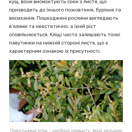
кущ, вони висмоктують соки з листя, що
призводить до їхнього пожовтіння, буріння та
висихання. Пошкоджені рослини виглядають
в’ялими та неестетично, а їхній ріст
сповільнюється. Кліщі часто залишають тонкі
павутинки на нижній стороні листя, що є
характерним ознакою їх присутності.
Павутинний кліщ – шкідник самшиту, який залишає