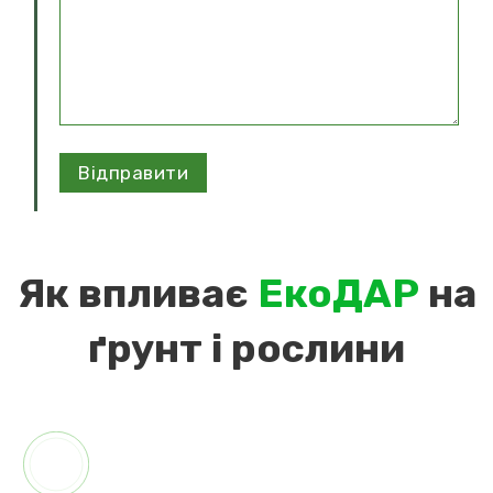
Як впливає
ЕкоДАР
на
ґрунт і рослини