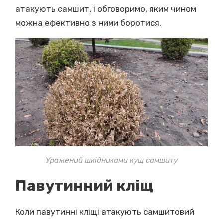
атакують самшит, і обговоримо, яким чином
можна ефективно з ними боротися.
Уражений шкідниками кущ самшиту
Павутинний кліщ
Коли павутинні кліщі атакують самшитовий