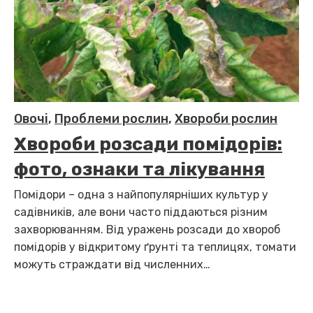
Овочі
,
Проблеми рослин
,
Хвороби рослин
Хвороби розсади помідорів:
фото, ознаки та лікування
Помідори – одна з найпопулярніших культур у
садівників, але вони часто піддаються різним
захворюванням. Від уражень розсади до хвороб
помідорів у відкритому ґрунті та теплицях, томати
можуть страждати від численних…