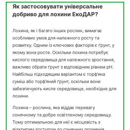
Як застосовувати універсальне
добриво для лохини ЕкоДАР?
Лохина, як і багато інших рослин, вимагає
особливих умов для належного росту та
розвитку. Одним із ключових факторів є ґрунт, у
якому вона росте. Оскільки лохина потребує
кислого середовища для належного зростання,
важливо обрати ґрунт з відповідним рівнем pH.
Найбільш підходящим варіантом є торф’яна
суміш або торф’яний ґрунт, оскільки вони
забезпечують кисле середовище, необхідне для
лохини.
Лохина – рослина, яка віддає перевагу
сонячному та добре освітленому середовищу.
Тому оптимальною для неї є місцевість з
відкритим доступом до сонячних променів.