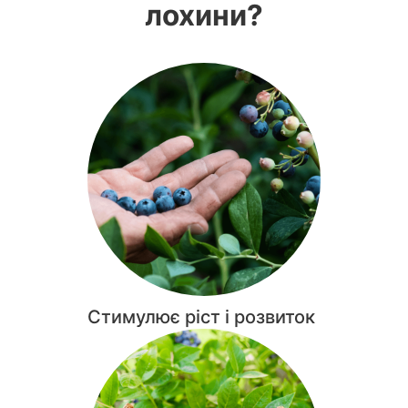
лохини?
Стимулює ріст і розвиток