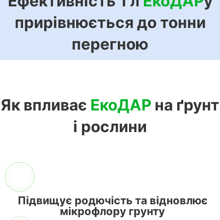
Ефективність 1 л
ЕкоДАР
у
прирівнюється до тонни
перегною
Як впливає
ЕкоДАР
на ґрунт
і рослини
Підвищує родючість та відновлює
мікрофлору грунту